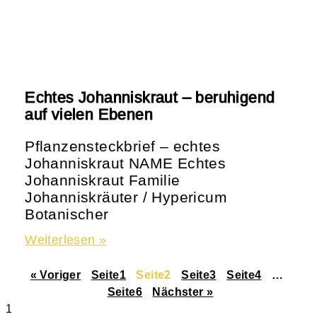
Echtes Johanniskraut – beruhigend
auf vielen Ebenen
Pflanzensteckbrief – echtes
Johanniskraut NAME Echtes
Johanniskraut Familie
Johanniskräuter / Hypericum
Botanischer
Weiterlesen »
« Voriger
Seite
1
Seite
2
Seite
3
Seite
4
…
Seite
6
Nächster »