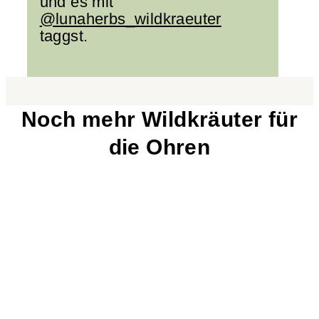
und es mit
@lunaherbs_wildkraeuter
taggst.
Noch mehr Wildkräuter für
die Ohren