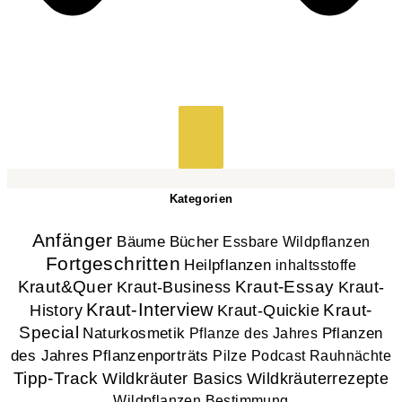
Kategorien
Anfänger
Bücher
Bäume
Essbare Wildpflanzen
Fortgeschritten
Heilpflanzen
inhaltsstoffe
Kraut&Quer
Kraut-Essay
Kraut-
Kraut-Business
Kraut-Interview
History
Kraut-
Kraut-Quickie
Special
Naturkosmetik
Pflanzen
Pflanze des Jahres
des Jahres
Pflanzenporträts
Pilze
Podcast
Rauhnächte
Tipp-Track
Wildkräuter Basics
Wildkräuterrezepte
Wildpflanzen Bestimmung