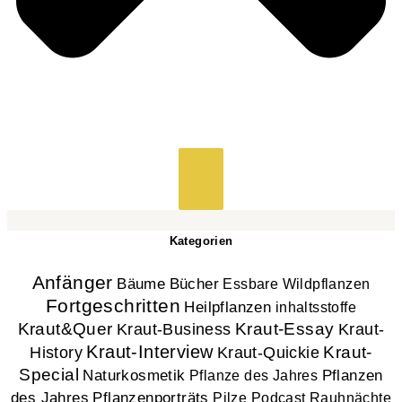
Kategorien
Anfänger
Bücher
Bäume
Essbare Wildpflanzen
Fortgeschritten
Heilpflanzen
inhaltsstoffe
Kraut&Quer
Kraut-Essay
Kraut-
Kraut-Business
Kraut-Interview
History
Kraut-
Kraut-Quickie
Special
Naturkosmetik
Pflanzen
Pflanze des Jahres
des Jahres
Pflanzenporträts
Pilze
Podcast
Rauhnächte